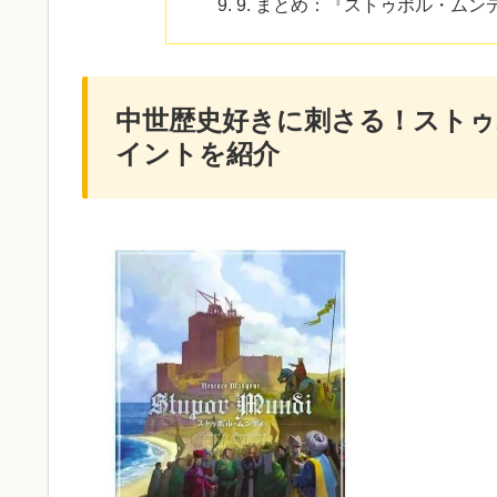
9. まとめ：『ストゥポル・ム
中世歴史好きに刺さる！スト
イントを紹介