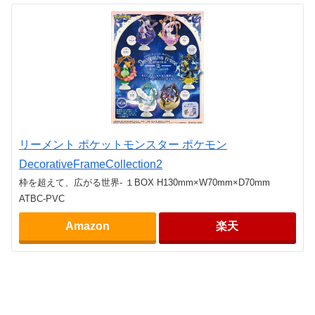
リーメント ポケットモンスター ポケモン
DecorativeFrameCollection2
枠を超えて、広がる世界- １BOX H130mm×W70mm×D70mm
ATBC-PVC
Amazon
楽天