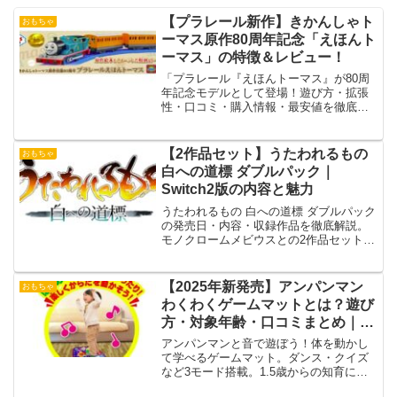
【プラレール新作】きかんしゃト
おもちゃ
ーマス原作80周年記念「えほんト
ーマス」の特徴＆レビュー！
「プラレール『えほんトーマス』が80周
年記念モデルとして登場！遊び方・拡張
性・口コミ・購入情報・最安値を徹底解
説。限定デザインの魅力をチェック！」
【2作品セット】うたわれるもの
おもちゃ
白への道標 ダブルパック｜
Switch2版の内容と魅力
うたわれるもの 白への道標 ダブルパック
の発売日・内容・収録作品を徹底解説。
モノクロームメビウスとの2作品セットの
魅力やキーカード仕様について詳しく紹
介します。
【2025年新発売】アンパンマン
おもちゃ
わくわくゲームマットとは？遊び
方・対象年齢・口コミまとめ｜1
歳からの知育マット
アンパンマンと音で遊ぼう！体を動かし
て学べるゲームマット。ダンス・クイズ
など3モード搭載。1.5歳からの知育に最
適！