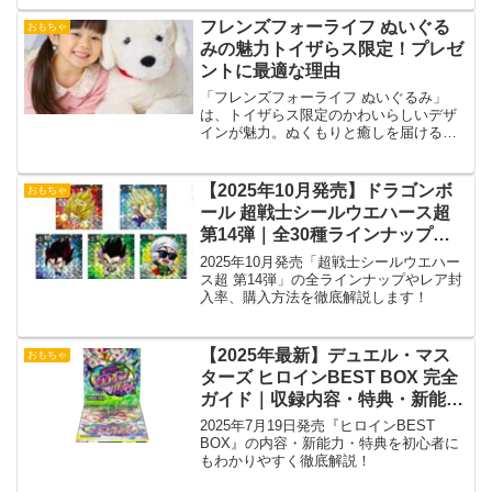
フレンズフォーライフ ぬいぐる
おもちゃ
みの魅力トイザらス限定！プレゼ
ントに最適な理由
「フレンズフォーライフ ぬいぐるみ」
は、トイザらス限定のかわいらしいデザ
インが魅力。ぬくもりと癒しを届けるプ
レゼントに最適な理由を紹介します。
【2025年10月発売】ドラゴンボ
おもちゃ
ール 超戦士シールウエハース超
第14弾｜全30種ラインナップ・
レア封入率・購入方法まとめ
2025年10月発売「超戦士シールウエハー
ス超 第14弾」の全ラインナップやレア封
入率、購入方法を徹底解説します！
【2025年最新】デュエル・マス
おもちゃ
ターズ ヒロインBEST BOX 完全
ガイド｜収録内容・特典・新能力
を解説！
2025年7月19日発売『ヒロインBEST
BOX』の内容・新能力・特典を初心者に
もわかりやすく徹底解説！