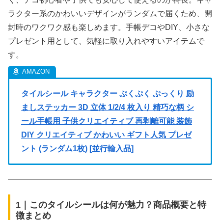
ラクター系のかわいいデザインがランダムで届くため、開
封時のワクワク感も楽しめます。手帳デコやDIY、小さな
プレゼント用として、気軽に取り入れやすいアイテムで
す。
タイルシール キャラクター ぷくぷく ぷっくり 励
ましステッカー 3D 立体 1/2/4 枚入り 精巧な柄 シ
ール手帳用 子供クリエイティブ 再剥離可能 装飾
DIY クリエイティブ かわいい ギフト人気 プレゼ
ント (ランダム1枚) [並行輸入品]
1｜このタイルシールは何が魅力？商品概要と特
徴まとめ