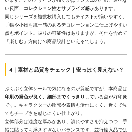
います。どのデザインが届くかはランダムのため、選べな
い反面、
コレクション性とサプライズ感
があります。
同じシリーズを複数枚購入してもテイストが揃いやすく、
手帳や小物を統一感のあるデコレーションに仕上げやすい
点もポイント。被りの可能性はありますが、それを含めて
「楽しむ」方向けの商品設計といえるでしょう。
4｜素材と品質をチェック｜安っぽく見えない？
ぷくぷく立体シールで気になるのが質感ですが、本商品は
印刷の発色が良く、細部までくっきり
している点が好印象
です。キャラクターの輪郭や表情も潰れにくく、近くで見
てもチープさを感じにくい仕上がり。
立体部分は適度な厚みがあり、潰れやすさを抑えつつ、手
帳に貼っても浮きすぎないバランスです。並行輸入品では