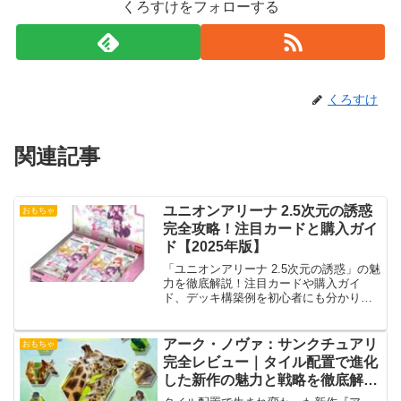
くろすけをフォローする
くろすけ
関連記事
ユニオンアリーナ 2.5次元の誘惑
おもちゃ
完全攻略！注目カードと購入ガイ
ド【2025年版】
「ユニオンアリーナ 2.5次元の誘惑」の魅
力を徹底解説！注目カードや購入ガイ
ド、デッキ構築例を初心者にも分かりや
すく紹介します。
アーク・ノヴァ：サンクチュアリ
おもちゃ
完全レビュー｜タイル配置で進化
した新作の魅力と戦略を徹底解説
【日本語版】