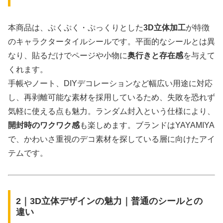
本商品は、ぷくぷく・ぷっくりとした
3D立体加工
が特徴
のキャラクタータイルシールです。平面的なシールとは異
なり、貼るだけでページや小物に
奥行きと存在感
を与えて
くれます。
手帳やノート、DIYデコレーションなど幅広い用途に対応
し、再剥離可能な素材を採用しているため、失敗を恐れず
気軽に使える点も魅力。ランダム封入という仕様により、
開封時のワクワク感
も楽しめます。ブランドはYAYAMIYA
で、かわいさ重視のデコ素材を探している層に向けたアイ
テムです。
2｜3D立体デザインの魅力｜普通のシールとの
違い