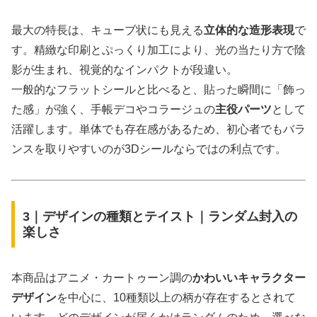
最大の特長は、キューブ状にも見える
立体的な造形表現
で
す。精緻な印刷とぷっくり加工により、光の当たり方で陰
影が生まれ、視覚的なインパクトが段違い。
一般的なフラットシールと比べると、貼った瞬間に「飾っ
た感」が強く、手帳デコやコラージュの
主役パーツ
として
活躍します。単体でも存在感があるため、初心者でもバラ
ンスを取りやすいのが3Dシールならではの利点です。
3｜デザインの種類とテイスト｜ランダム封入の
楽しさ
本商品はアニメ・カートゥーン調の
かわいいキャラクター
デザイン
を中心に、10種類以上の柄が存在するとされて