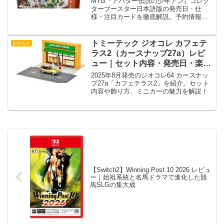
MTG『アバター伝説の少年アン』コレク
ターブースター日本語版の発売日・仕
様・注目カードを徹底解説。予約情報も
紹介。
トミーテック ジオコレ カフェテ
おもちゃ
ラス2（カースナップ27a）レビ
ュー｜セット内容・発売日・楽し
み方まとめ
2025年8月発売のジオコレ64 カースナッ
プ27a「カフェテラス2」を紹介。セット
内容や飾り方、ミニカーの魅力を解説！
【Switch2】Winning Post 10 2026 レビュ
ー｜始祖系統と名馬ドラマで進化した競
馬SLGの集大成