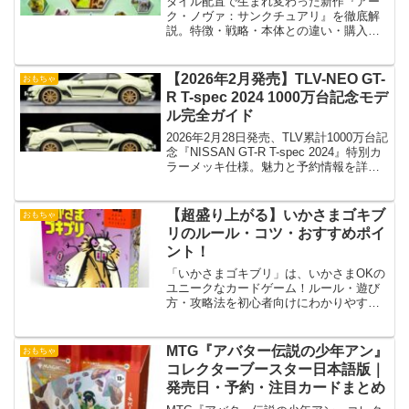
タイル配置で生まれ変わった新作『アー
ク・ノヴァ：サンクチュアリ』を徹底解
説。特徴・戦略・本体との違い・購入ポ
イントをわかりやすくまとめます。
【2026年2月発売】TLV-NEO GT-
おもちゃ
R T-spec 2024 1000万台記念モデ
ル完全ガイド
2026年2月28日発売、TLV累計1000万台記
念『NISSAN GT-R T-spec 2024』特別カ
ラーメッキ仕様。魅力と予約情報を詳し
く解説。
【超盛り上がる】いかさまゴキブ
おもちゃ
リのルール・コツ・おすすめポイ
ント！
「いかさまゴキブリ」は、いかさまOKの
ユニークなカードゲーム！ルール・遊び
方・攻略法を初心者向けにわかりやすく
解説。家族や友達と盛り上がること間違
いなし！
MTG『アバター伝説の少年アン』
おもちゃ
コレクターブースター日本語版｜
発売日・予約・注目カードまとめ