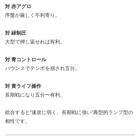
対 赤アグロ
序盤が厳しく不利寄り。
対 緑制圧
大型で押し返せれば有利。
対 青コントロール
バウンスでテンポを崩され五分。
対 黄ライフ操作
長期戦になり五分〜有利。
総合すると“速攻に弱く、長期戦に強い”典型的ランプ型の
相性です。