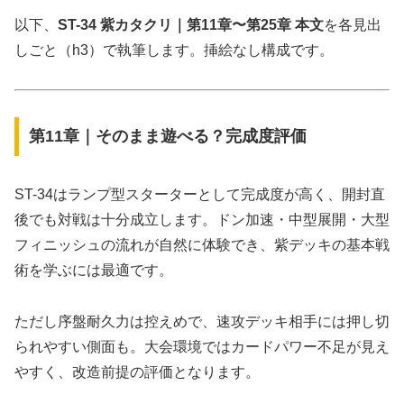
以下、
ST-34 紫カタクリ｜第11章〜第25章 本文
を各見出
しごと（h3）で執筆します。挿絵なし構成です。
第11章｜そのまま遊べる？完成度評価
ST-34はランプ型スターターとして完成度が高く、開封直
後でも対戦は十分成立します。ドン加速・中型展開・大型
フィニッシュの流れが自然に体験でき、紫デッキの基本戦
術を学ぶには最適です。
ただし序盤耐久力は控えめで、速攻デッキ相手には押し切
られやすい側面も。大会環境ではカードパワー不足が見え
やすく、改造前提の評価となります。