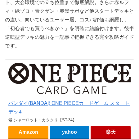
ト、大会環境での立ち位置まで徹底解説。さらに赤ルフ
ィ・緑ゾロ・青クザン・赤黒サボなど他スタートデッキと
の違い、向いているユーザー層、コスパ評価も網羅し、
「初心者でも買うべきか？」を明確に結論付けます。後半
逆転型デッキの魅力を一記事で把握できる完全攻略ガイド
です。
バンダイ(BANDAI) ONE PIECEカードゲーム スタート
デッキ
紫 シャーロット・カタクリ【ST-34】
Amazon
yahoo
楽天