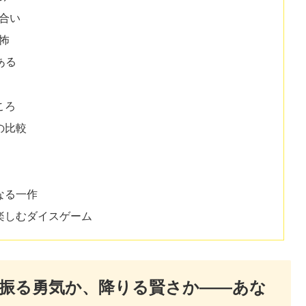
合い
怖
ある
ころ
の比較
なる一作
楽しむダイスゲーム
振る勇気か、降りる賢さか――あな