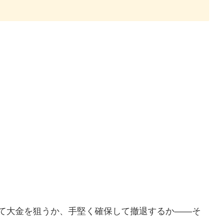
？
続けて大金を狙うか、手堅く確保して撤退するか――そ