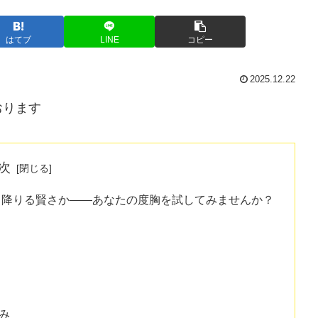
はてブ
LINE
コピー
2025.12.22
おります
次
、降りる賢さか――あなたの度胸を試してみませんか？
み