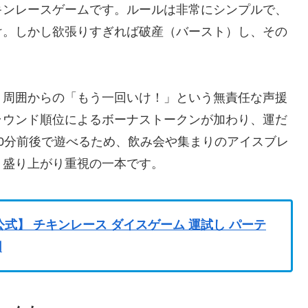
キンレースゲームです。ルールは非常にシンプルで、
け。しかし欲張りすぎれば破産（バースト）し、その
、周囲からの「もう一回いけ！」という無責任な声援
ラウンド順位によるボーナストークンが加わり、運だ
0分前後で遊べるため、飲み会や集まりのアイスブレ
、盛り上がり重視の一本です。
 【公式】 チキンレース ダイスゲーム 運試し パーテ
用