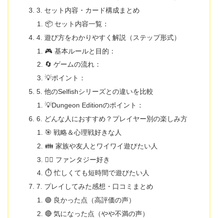
3. セット内容・カード構成まとめ
📦 セット内容一覧：
4. 遊び方をわかりやすく解説（ステップ形式）
🎮 基本ルールと目的：
🔄 ゲームの流れ：
💡ポイント：
5. 他のSelfishシリーズとの違いを比較
💡Dungeon Editionのポイント：
6. どんな人におすすめ？プレイヤー別の楽しみ方
🎯 戦略＆心理戦好きな人
👪 家族や友人とワイワイ遊びたい人
🧙‍♂️ ファンタジー好き
⏱ 忙しくても短時間で遊びたい人
7. プレイしてみた感想・口コミまとめ
🟢 良かった点（高評価の声）
🔴 気になった点（やや不満の声）