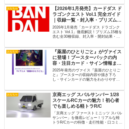
【2026年1月発売】カードダス ド
おもちゃ
ラゴンクエスト Vol.1 完全ガイド
｜収録一覧・封入率・プリズムカ
ード・予約情報まとめ
2026年1月発売「カードダス ドラゴンク
エスト Vol.1」徹底解説！プリズム15種を
含む全30種収録、封入率・開封結果・予
約・コレクション価値を詳しく紹介。
『薬屋のひとりごと』がヴァイス
おもちゃ
に登場！ブースターパックの内
容・注目カード・サイン情報まと
め
2025年発売のヴァイス『薬屋のひとりご
と』ブースターの収録内容や描き下ろ
し・サインカードの魅力をわかりやすく
紹介！
京商エッグ スバルサンバー 1/28
おもちゃ
スケールRCカーの魅力！初心者
でも楽しめる軽トラR/C
「京商エッグ ファーストミニッツ スバル
サンバー」を徹底レビュー！リアルな軽
トラR/Cカーの特徴・走行性能・口コミ・
カスタム方法・購入ガイドを詳しく解