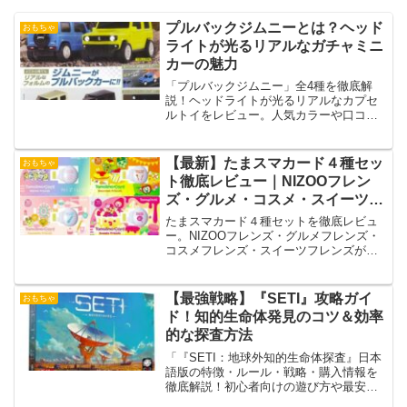
プルバックジムニーとは？ヘッド
おもちゃ
ライトが光るリアルなガチャミニ
カーの魅力
「プルバックジムニー」全4種を徹底解
説！ヘッドライトが光るリアルなカプセ
ルトイをレビュー。人気カラーや口コ
ミ、最安値情報も紹介！
【最新】たまスマカード４種セッ
おもちゃ
ト徹底レビュー｜NIZOOフレン
ズ・グルメ・コスメ・スイーツで
広がるたまごっちスマートの世界
たまスマカード４種セットを徹底レビュ
ー。NIZOOフレンズ・グルメフレンズ・
コスメフレンズ・スイーツフレンズがそ
ろう豪華パック。遊び方・互換性・口コ
ミ・おすすめ構成・今後のシリーズ展開
まで詳しく紹介。
【最強戦略】『SETI』攻略ガイ
おもちゃ
ド！知的生命体発見のコツ＆効率
的な探査方法
「『SETI：地球外知的生命体探査』日本
語版の特徴・ルール・戦略・購入情報を
徹底解説！初心者向けの遊び方や最安値
での購入方法も紹介！」