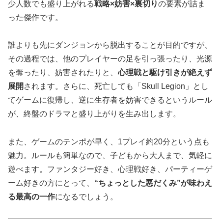
少人数でも盛り上がれる
戦略×妨害×裏切り
の要素が詰ま
った傑作です。
誰よりも先にダンジョンから脱出することが目的ですが、
その過程では、他のプレイヤーの足を引っ張ったり、光源
を奪ったり、妨害されたりと、
心理戦と駆け引きが絶えず
展開
されます。さらに、死亡しても「Skull Legion」とし
てゲームに復帰し、逆に生存者を妨害できるというルール
が、終盤のドラマと盛り上がりを生み出します。
また、ゲームのテンポが早く、1プレイ約20分という点も
魅力。ルールも簡単なので、子どもから大人まで、気軽に
遊べます。ファンタジー好き、心理戦好き、パーティーゲ
ーム好きの方にとって、
“ちょっとした悪だくみ”が味わえ
る最高の一作
になるでしょう。