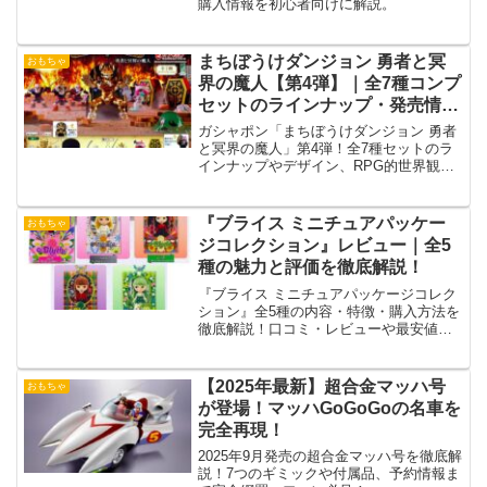
購入情報を初心者向けに解説。
まちぼうけダンジョン 勇者と冥
おもちゃ
界の魔人【第4弾】｜全7種コンプ
セットのラインナップ・発売情報
まとめ
ガシャポン「まちぼうけダンジョン 勇者
と冥界の魔人」第4弾！全7種セットのラ
インナップやデザイン、RPG的世界観の
魅力を徹底解説。
『ブライス ミニチュアパッケー
おもちゃ
ジコレクション』レビュー｜全5
種の魅力と評価を徹底解説！
『ブライス ミニチュアパッケージコレク
ション』全5種の内容・特徴・購入方法を
徹底解説！口コミ・レビューや最安値情
報も紹介。ブライスファン必見のガチャ
ガチャアイテム！
【2025年最新】超合金マッハ号
おもちゃ
が登場！マッハGoGoGoの名車を
完全再現！
2025年9月発売の超合金マッハ号を徹底解
説！7つのギミックや付属品、予約情報ま