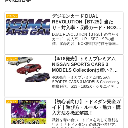
デジモンカード DUAL
おもちゃ
REVOLUTION【BT-25】当た
り・封入率・収録カード・BOX評
価まとめ｜UR・SEC価格予想も
DUAL REVOLUTION【BT-25】の当たり
解説
カード、封入率、UR・SEC・SPの価
値、収録内容、BOX開封期待値を徹底解
説。環境影響や価格推移、買うべきかま
で網羅した完全攻略ガイド
【4/18発売】トミカプレミアム
おもちゃ
NISSAN SPORTS CARS 3
MODELS Collectionは買い？
S13・180SX・シルエイティの違
4/18発売トミカプレミアムNISSAN
いとプレミア化を徹底解説
SPORTS CARS 3 MODELS Collectionを
徹底解説。S13・180SX・シルエイティ
の違い、リトラ可動、売り切れ予想、プ
レミア化の可能性、資産価値まで網羅
【初心者向け】トドメダン完全ガ
おもちゃ
イド｜遊び方・ルール・魅力・購
入方法を徹底解説！
武器を奪い合い、トドメを刺して勝利を
狙え！『トドメダン』の魅力や遊び方、