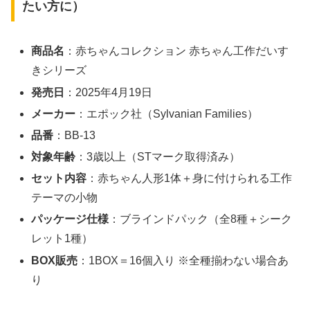
たい方に）
商品名
：赤ちゃんコレクション 赤ちゃん工作だいす
きシリーズ
発売日
：2025年4月19日
メーカー
：エポック社（Sylvanian Families）
品番
：BB-13
対象年齢
：3歳以上（STマーク取得済み）
セット内容
：赤ちゃん人形1体＋身に付けられる工作
テーマの小物
パッケージ仕様
：ブラインドパック（全8種＋シーク
レット1種）
BOX販売
：1BOX＝16個入り ※全種揃わない場合あ
り