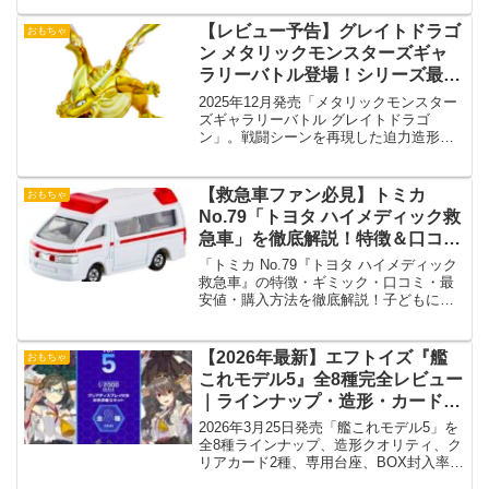
【レビュー予告】グレイトドラゴ
おもちゃ
ン メタリックモンスターズギャ
ラリーバトル登場！シリーズ最高
峰の完成度とは？
2025年12月発売「メタリックモンスター
ズギャラリーバトル グレイトドラゴ
ン」。戦闘シーンを再現した迫力造形と
輝きを徹底解説！
【救急車ファン必見】トミカ
おもちゃ
No.79「トヨタ ハイメディック救
急車」を徹底解説！特徴＆口コミ
まとめ
「トミカ No.79『トヨタ ハイメディック
救急車』の特徴・ギミック・口コミ・最
安値・購入方法を徹底解説！子どもにも
人気のリアルなミニカーをチェック！」
【2026年最新】エフトイズ『艦
おもちゃ
これモデル5』全8種完全レビュー
｜ラインナップ・造形・カード・
BOX封入率を徹底解説
2026年3月25日発売「艦これモデル5」を
全8種ラインナップ、造形クオリティ、ク
リアカード2種、専用台座、BOX封入率ま
で徹底解説。シリーズ最高峰の完成度を