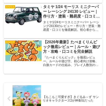
詳しく紹介。
タミヤ 1/24 モーリス ミニクーパ
おもちゃ
ー レーシング 24130 レビュー｜
作り方・塗装・難易度・口コミま
で完全ガイド【初心者OK】
タミヤ1/24モーリスミニクーパー レーシ
ング24130のレビュー・作り方・塗装・難
易度・口コミを徹底解説。初心者から中
級者まで楽しめる魅力と購入ポイントを
網羅！
【2026年最新】たべまくりんピ
おもちゃ
ック徹底レビュー｜ルール・遊び
方・攻略・口コミを完全解説
『たべまくりんピック』を徹底レビュ
ー。ルールや遊び方、初心者向け攻略、
白旗カードの仕組み、プレイ人数別の特
徴、口コミ、評価まで詳しく解説しま
す。
【もこもこ可愛すぎ】きぐるみ～ず サン
リオキャラクターズ2が神食玩だった