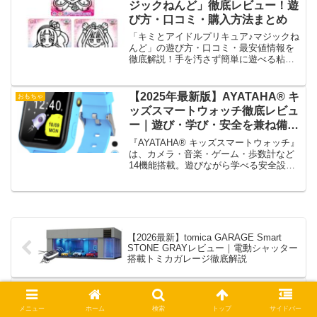
ジックねんど」徹底レビュー！遊
び方・口コミ・購入方法まとめ
「キミとアイドルプリキュア♪マジックね
んど」の遊び方・口コミ・最安値情報を
徹底解説！手を汚さず簡単に遊べる粘土
で、プリキュアのキャラを作ってステッ
カーに。購入前にチェック！
【2025年最新版】AYATAHA® キ
おもちゃ
ッズスマートウォッチ徹底レビュ
ー｜遊び・学び・安全を兼ね備え
た子ども向け多機能ウォッチ
『AYATAHA® キッズスマートウォッチ』
は、カメラ・音楽・ゲーム・歩数計など
14機能搭載。遊びながら学べる安全設計
の知育ウォッチ！
【2026最新】tomica GARAGE Smart
STONE GRAYレビュー｜電動シャッター
搭載トミカガレージ徹底解説
【2026最新】トイ・ストーリー 人生ゲー
メニュー
ホーム
検索
トップ
サイドバー
ムレビュー｜家族で盛り上がるディズニ