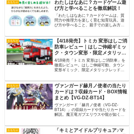
わたしはなあに？カードゲーム遊
おもちゃ
び方と学べることを徹底解説！
「わたしはなあに？カードゲームは、質
問力や推理力を楽しく育む知育玩具。遊
び方や学べること、親子での楽しみ方を
詳しく解説！」
【4/18発売】トミカ 変形はしご消
おもちゃ
防車レビュー｜はしご伸縮ギミッ
ク・タウン変形・限定メタリック
ver.徹底解説
4/18発売「トミカ 変形はしご消防車」を
徹底レビュー。はしご伸縮可動、タウン
変形ギミック、限定メタリックレッド仕
様トミカの価値、メリット・デメリット
まで完全網羅。消防車好き必見。
ヴァンガード赫月ノ使者の当たり
おもちゃ
カードは？収録カード・BOX情報
まとめ【VG-DZ-BT14】
ヴァンガード「赫月ノ使者（VG-DZ-
BT14）」の収録カードや当たりカードを
解説。魔王竜ガブエリウスや龍が如くコ
ラボなど注目カード、BOX情報や予約情
報もまとめて紹介します。
「キミとアイドルプリキュア♪マ
おもちゃ