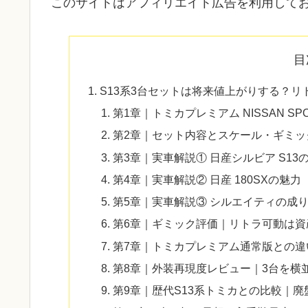
このサイトはアフィリエイト広告を利用して
目
S13系3台セットは将来値上がりする？リ
第1章｜トミカプレミアム NISSAN SPORTS
第2章｜セット内容とスケール・ギミッ
第3章｜実車解説① 日産シルビア S13
第4章｜実車解説② 日産 180SXの魅力
第5章｜実車解説③ シルエイティの成
第6章｜ギミック評価｜リトラ可動は資
第7章｜トミカプレミアム通常版との
第8章｜外装再現度レビュー｜3台を横
第9章｜歴代S13系トミカとの比較｜