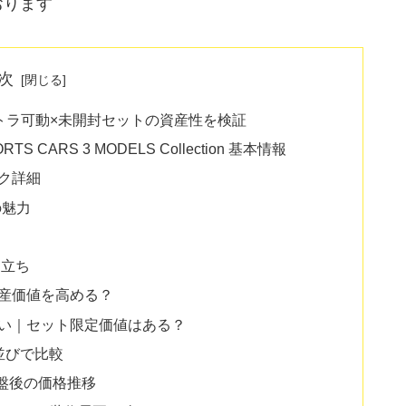
おります
次
トラ可動×未開封セットの資産性を検証
 CARS 3 MODELS Collection 基本情報
ク詳細
の魅力
り立ち
産価値を高める？
違い｜セット限定価値はある？
並びで比較
廃盤後の価格推移