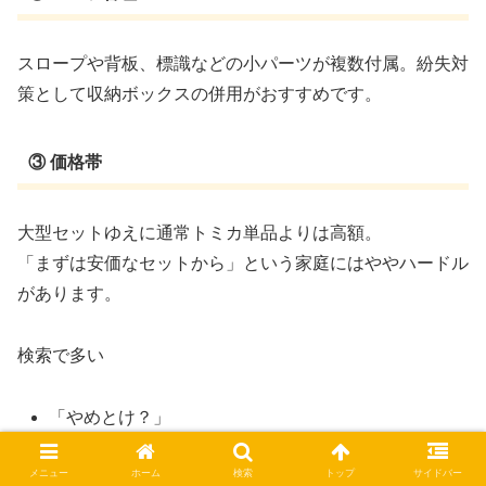
スロープや背板、標識などの小パーツが複数付属。紛失対
策として収納ボックスの併用がおすすめです。
③ 価格帯
大型セットゆえに通常トミカ単品よりは高額。
「まずは安価なセットから」という家庭にはややハードル
があります。
検索で多い
「やめとけ？」
メニュー
ホーム
検索
トップ
サイドバー
「買って後悔する？」