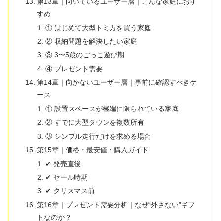
第13章｜向いているユーザー層｜こんな家庭におす
すめ
① はじめて大型トミカを買う家庭
② 収納問題を解決したい家庭
③ 3〜5歳のごっこ遊び期
④ プレゼント需要
第14章｜向かないユーザー層｜事前に確認すべきケ
ース
① 設置スペースが極端に限られている家庭
② すでに大型タウンを複数所有
③ シンプル走行だけを求める場合
第15章｜価格・最安値・購入ガイド
✔ 発売直後
✔ セール時期
✔ クリスマス前
第16章｜プレゼント需要分析｜なぜ“外さない”ギフ
トなのか？