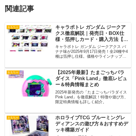
関連記事
キャラポトレ ガンダム ジークア
おもちゃ
クス徹底解説｜発売日・BOX仕
様・箔押しカード・購入方法【食
玩】
キャラポトレ ガンダム ジークアクス バ
ナナ味が2025年9月17日発売！全24種中4
種は箔押し仕様。価格やラインナップ、
購入方法を徹底解説
【2025年最新】たまごっちパラ
おもちゃ
ダイス「Pink Land」徹底レビュ
ー＆特典情報まとめ
2025年新発売の「たまごっちパラダイス
Pink Land」を徹底解説！特徴や遊び方、
限定特典情報も詳しく紹介。
ホロライブTCG ブルーミングレ
おもちゃ
ディアンスの遊び方＆おすすめデ
ッキ構築ガイド