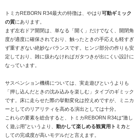
トミカREBORN R34最大の特徴は、やはり
可動ギミック
の質
にあります。
まず左右ドア開閉は、単なる「開く」だけでなく、開閉角
度が適度に確保されており、触ったときの手応えも軽すぎ
ず重すぎない絶妙なバランスです。ヒンジ部分の作りも安
定しており、雑に扱わなければガタつきが出にくい設計に
なっています。
サスペンション機構については、実走遊びというよりも
「押し込んだときの沈み込みを楽しむ」タイプのギミック
です。床に走らせた際の挙動変化は控えめですが、ミニカ
ーとしてのリアリティを高める演出としては十分。
これらの要素を総合すると、トミカREBORN R34は“激し
く遊ぶ用”というより、
動かして楽しめる観賞用トミカ
と
しての完成度が高いモデルだと言えます。