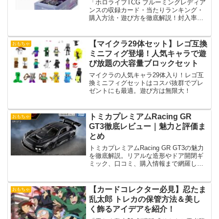
「ホロライブTCG ブルーミングレディア
ンスの収録カード・当たりランキング・
購入方法・遊び方を徹底解説！封入率や
最安値情報もチェック！」
【マイクラ29体セット】レゴ互換
おもちゃ
ミニフィグ登場！人気キャラで遊
び放題の大容量ブロックセット
マイクラの人気キャラ29体入り！レゴ互
換ミニフィグセットはコスパ抜群でプレ
ゼントにも最適。遊び方は無限大！
トミカプレミアムRacing GR
おもちゃ
GT3徹底レビュー｜魅力と評価ま
とめ
トミカプレミアムRacing GR GT3の魅力
を徹底解説。リアルな造形やドア開閉ギ
ミック、口コミ、購入情報まで網羅した
完全ガイド。
【カードコレクター必見】忍たま
おもちゃ
乱太郎 トレカの保管方法＆美し
く飾るアイデアを紹介！