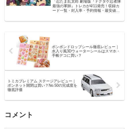
「忍たま乱太郎 劇場版『ドクタケ忍者隊
最強の軍師』トレカが4/11発売！収録カ
ード一覧・封入率・予約情報・最安値・
SPカードの相場予想を徹底解説！」
ボンボンドロップシール徹底レビュー｜
水入り風3Dウォーターシールはスマホ・
手帳デコに買い？
トミカプレミアム ステージアレビュー｜
ボンネット開閉は買い？No.50の完成度を
徹底評価
コメント