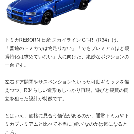
トミカREBORN 日産 スカイライン GT-R（R34）は、
「普通のトミカでは物足りない」「でもプレミアムほど観
賞特化は求めていない」人に向けた、絶妙なポジションの
一台です。
左右ドア開閉やサスペンションといった可動ギミックを備
えつつ、R34らしい造形もしっかり再現。遊びと観賞の両
立を狙った設計が特徴です。
とはいえ、価格に見合う価値があるのか、通常トミカやト
ミカプレミアムと比べて本当に“買い”なのかは気になると
ころ。