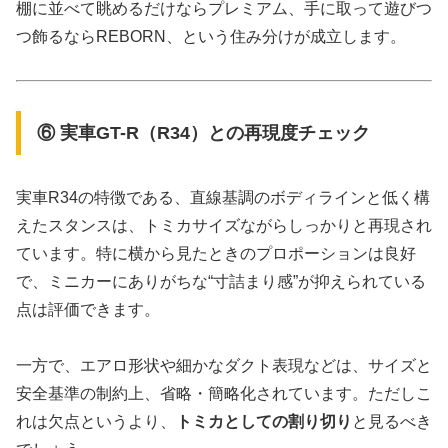
棚に並べて眺めるだけならプレミアム、手に取って遊びつ
つ飾るならREBORN、という住み分けが成立します。
⑥ 実車GT-R（R34）との再現度チェック
実車R34の特徴である、直線基調のボディラインと低く構
えたスタンスは、トミカサイズながらしっかりと再現され
ています。特に横から見たときのプロポーションは良好
で、ミニカーにありがちな“寸詰まり感”が抑えられている
点は評価できます。
一方で、エアロ形状や細かなダクト表現などは、サイズと
安全基準の制約上、省略・簡略化されています。ただしこ
れは欠点というより、
トミカとしての割り切り
と見るべき