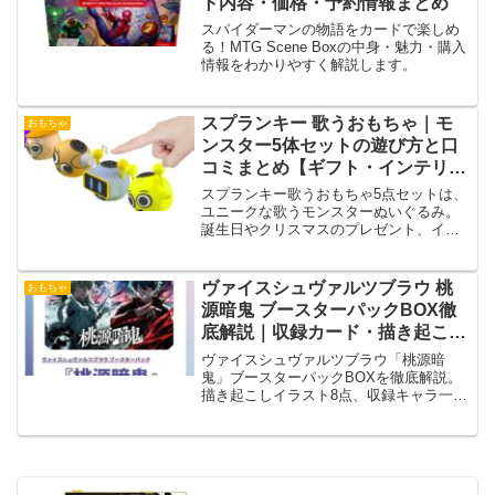
ト内容・価格・予約情報まとめ
スパイダーマンの物語をカードで楽しめ
る！MTG Scene Boxの中身・魅力・購入
情報をわかりやすく解説します。
スプランキー 歌うおもちゃ｜モ
おもちゃ
ンスター5体セットの遊び方と口
コミまとめ【ギフト・インテリア
に】
スプランキー歌うおもちゃ5点セットは、
ユニークな歌うモンスターぬいぐるみ。
誕生日やクリスマスのプレゼント、イン
テリアにも最適な人気ギフトです。
ヴァイスシュヴァルツブラウ 桃
おもちゃ
源暗鬼 ブースターパックBOX徹
底解説｜収録カード・描き起こ
し・サイン封入率・買取相場・買
ヴァイスシュヴァルツブラウ「桃源暗
い時まとめ
鬼」ブースターパックBOXを徹底解説。
描き起こしイラスト8点、収録キャラ一
覧、パラレル・サインカード価値、BOX
開封期待値、価格相場、コレクション性
まで網羅。BOX買いかシングルか迷って
いる人向けの総合分析記事です。