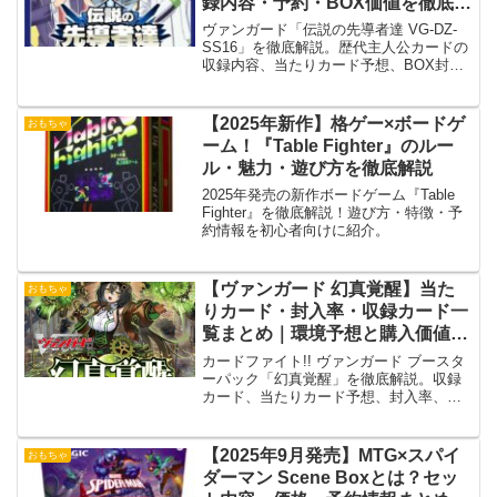
録内容・予約・BOX価値を徹底解
説
ヴァンガード「伝説の先導者達 VG-DZ-
SS16」を徹底解説。歴代主人公カードの
収録内容、当たりカード予想、BOX封入
率、予約情報まで初心者にもわかりやす
く紹介します
【2025年新作】格ゲー×ボードゲ
おもちゃ
ーム！『Table Fighter』のルー
ル・魅力・遊び方を徹底解説
2025年発売の新作ボードゲーム『Table
Fighter』を徹底解説！遊び方・特徴・予
約情報を初心者向けに紹介。
【ヴァンガード 幻真覚醒】当た
おもちゃ
りカード・封入率・収録カード一
覧まとめ｜環境予想と購入価値を
徹底解説
カードファイト!! ヴァンガード ブースタ
ーパック「幻真覚醒」を徹底解説。収録
カード、当たりカード予想、封入率、環
境への影響、スカイライド関連カードや
購入価値まで詳しく紹介します。
【2025年9月発売】MTG×スパイ
おもちゃ
ダーマン Scene Boxとは？セッ