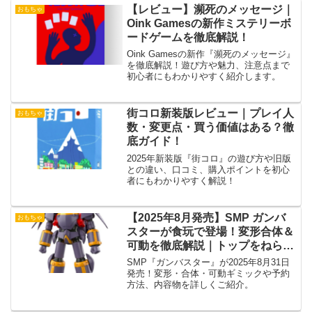
【レビュー】瀕死のメッセージ｜
おもちゃ
Oink Gamesの新作ミステリーボ
ードゲームを徹底解説！
Oink Gamesの新作『瀕死のメッセージ』
を徹底解説！遊び方や魅力、注意点まで
初心者にもわかりやすく紹介します。
街コロ新装版レビュー｜プレイ人
おもちゃ
数・変更点・買う価値はある？徹
底ガイド！
2025年新装版『街コロ』の遊び方や旧版
との違い、口コミ、購入ポイントを初心
者にもわかりやすく解説！
【2025年8月発売】SMP ガンバ
おもちゃ
スターが食玩で登場！変形合体＆
可動を徹底解説｜トップをねら
え！
SMP『ガンバスター』が2025年8月31日
発売！変形・合体・可動ギミックや予約
方法、内容物を詳しくご紹介。