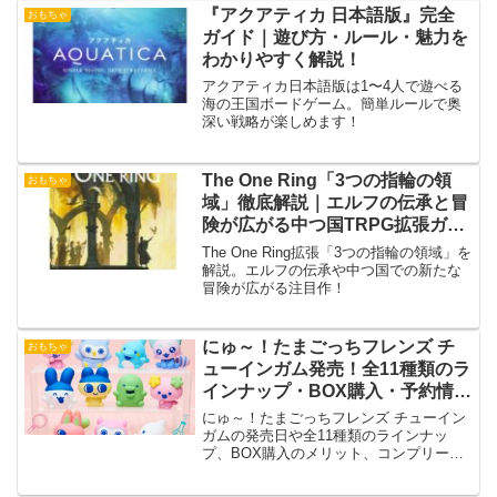
『アクアティカ 日本語版』完全
おもちゃ
ガイド｜遊び方・ルール・魅力を
わかりやすく解説！
アクアティカ日本語版は1〜4人で遊べる
海の王国ボードゲーム。簡単ルールで奥
深い戦略が楽しめます！
The One Ring「3つの指輪の領
おもちゃ
域」徹底解説｜エルフの伝承と冒
険が広がる中つ国TRPG拡張ガイ
ド
The One Ring拡張「3つの指輪の領域」を
解説。エルフの伝承や中つ国での新たな
冒険が広がる注目作！
にゅ～！たまごっちフレンズ チ
おもちゃ
ューインガム発売！全11種類のラ
インナップ・BOX購入・予約情報
を徹底解説
にゅ～！たまごっちフレンズ チューイン
ガムの発売日や全11種類のラインナッ
プ、BOX購入のメリット、コンプリート
方法、予約情報、ソフビフィギュアの魅
力を詳しく解説。たまごっちファン必見