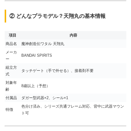
② どんなプラモデル？天翔丸の基本情報
項目
内容
商品名
魔神創造伝ワタル 天翔丸
メーカ
BANDAI SPIRITS
ー
組立方
タッチゲート（手で外せる）、接着剤不要
式
対象年
8歳以上（予想）
齢
付属品
ダガー型武器×2、シール×1
色分け済み、シリーズ共通フレーム対応、背中に武器マウン
特徴
ト可