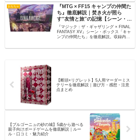
『MTG × FF15 キャンプの仲間た
おもちゃ
ち』徹底解説｜焚き火が照ら
す“友情と旅”の記憶【シーン・ボ
ックス日本語版】
『マジック：ザ・ギャザリング × FINAL
FANTASY XV』シーン・ボックス「キャ
ンプの仲間たち」を徹底解説。収録内
容、発売日、カードアート、フォイル仕
様を完全ガイド。
【断頭×リグレット】5人用マーダーミス
テリーを徹底解説｜遊び方・感想・注意
点まとめ
【ブルゴーニュの砂の城】5歳から遊べる
親子向けボードゲームを徹底解説｜ルー
ル・口コミ・魅力紹介