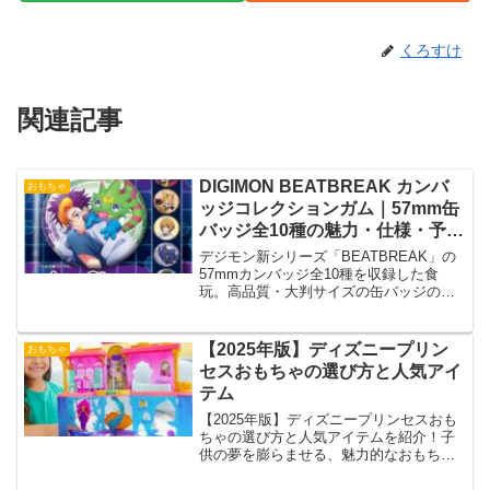
くろすけ
関連記事
DIGIMON BEATBREAK カンバ
おもちゃ
ッジコレクションガム｜57mm缶
バッジ全10種の魅力・仕様・予約
情報まとめ
デジモン新シリーズ「BEATBREAK」の
57mmカンバッジ全10種を収録した食
玩。高品質・大判サイズの缶バッジの魅
力、仕様、飾り方、BOX購入の注意点、
予約情報を詳しく解説します
【2025年版】ディズニープリン
おもちゃ
セスおもちゃの選び方と人気アイ
テム
【2025年版】ディズニープリンセスおも
ちゃの選び方と人気アイテムを紹介！子
供の夢を膨らませる、魅力的なおもちゃ
を厳選してご提案します。