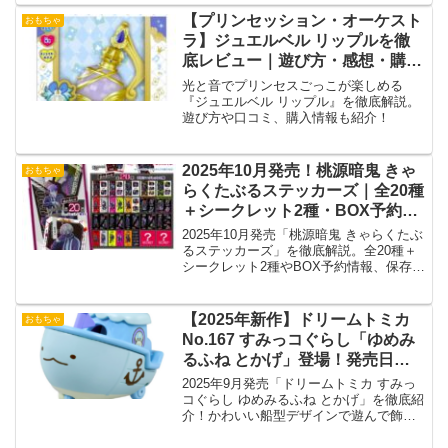
【プリンセッション・オーケスト
おもちゃ
ラ】ジュエルベル リップルを徹
底レビュー｜遊び方・感想・購入
情報まとめ
光と音でプリンセスごっこが楽しめる
『ジュエルベル リップル』を徹底解説。
遊び方や口コミ、購入情報も紹介！
2025年10月発売！桃源暗鬼 きゃ
おもちゃ
らくたぶるステッカーズ｜全20種
＋シークレット2種・BOX予約情
報まとめ
2025年10月発売「桃源暗鬼 きゃらくたぶ
るステッカーズ」を徹底解説。全20種＋
シークレット2種やBOX予約情報、保存方
法も紹介。
【2025年新作】ドリームトミカ
おもちゃ
No.167 すみっコぐらし「ゆめみ
るふね とかげ」登場！発売日・
特徴・購入方法まとめ
2025年9月発売「ドリームトミカ すみっ
コぐらし ゆめみるふね とかげ」を徹底紹
介！かわいい船型デザインで遊んで飾っ
て癒される一台。