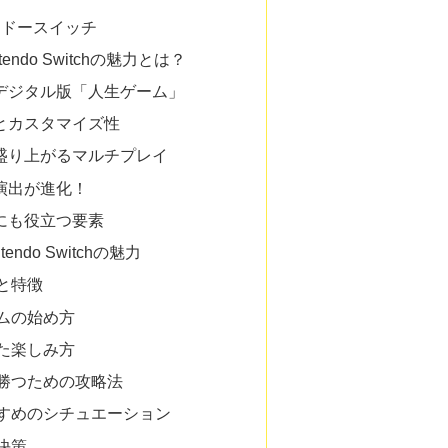
テンドースイッチ
ntendo Switchの魅力とは？
るデジタル版「人生ゲーム」
ドとカスタマイズ性
と盛り上がるマルチプレイ
と演出が進化！
育にも役立つ要素
tendo Switchの魅力
方と特徴
ームの始め方
じた楽しみ方
：勝つための攻略法
すすめのシチュエーション
解決策