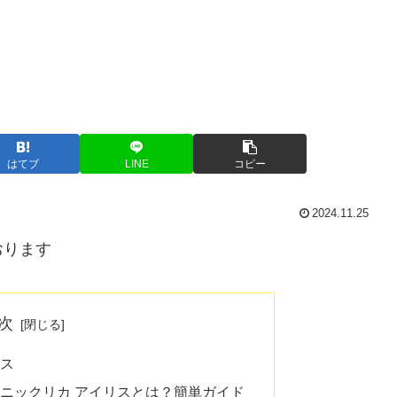
はてブ
LINE
コピー
2024.11.25
おります
次
リス
ェニックリカ アイリスとは？簡単ガイド