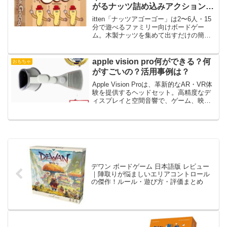
がるナッツ詰め込みアクションゲ
ーム
itten「ナッツアゴーゴー」は2〜6人・15
分で遊べるファミリー向けボードゲー
ム。木製ナッツを集めて出すだけの簡単
ルールで、子どもから大人まで大盛り上
がり。5つの遊び方で長く楽しめます。
apple vision pro何ができる？何
おもちゃ
がすごいの？活用事例は？
Apple Vision Proは、革新的なAR・VR体
験を提供するヘッドセット。高精度なデ
ィスプレイと空間音響で、ゲーム、映
画、作業など多彩な活用事例を紹介しま
す。
デワン ボードゲーム 日本語版 レビュー
｜陣取りが悩ましいエリアコントロール
の傑作！ルール・遊び方・評価まとめ