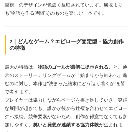
重視」のデザインが色濃く反映されています。勝敗より
も“物語を作る時間”そのものを楽しむ一本です。
2｜どんなゲーム？エピローグ固定型・協力創作
の特徴
最大の特徴は、
物語のゴールが最初に提示される
こと。通
常のストーリーテリングゲームが「始まりから結末へ」進
むのに対し、本作は“決まった結末にどう辿り着くか”を皆
で考えます。
プレイヤーは協力しながらページを書き足していき、突飛
な展開が起きても、誰かが後から辻褄を合わせてエピロー
グへ接続。競争要素がないため、創作が得意でなくても参
加しやすく、
笑いと発想が連鎖する協力体験
が生まれま