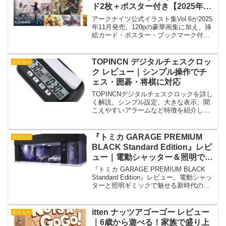
ド2枚＋ポスター付き【2025年11
月発売】
アークナイツ公式イラスト集Vol.6が2025
年11月発売。120pの豪華画集に加え、挿
絵カード・ポスター・ブックマーク付
き。内容・収録アート・購入ポイントを
徹底解説。
TOPINCN デジタルチェスクロッ
おもちゃ
ク レビュー｜シンプル操作でチ
ェス・囲碁・将棋に対応
TOPINCNデジタルチェスクロックを詳し
く解説。シンプル設定、大きな表示、聞
こえやすいアラームなど特徴を紹介し、
チェス・囲碁・将棋での使い勝手やおす
すめ層をまとめました。
『トミカ GARAGE PREMIUM
おもちゃ
BLACK Standard Edition』レビ
ュー｜電動シャッター＆照明で魅
せる新世代ガレージ
『トミカ GARAGE PREMIUM BLACK
Standard Edition』レビュー。電動シャッ
ターと照明ギミックで魅せる新時代のト
ミカガレージを徹底解説！
itten ナッツアゴーゴー レビュー
おもちゃ
｜6歳から遊べる！家族で盛り上