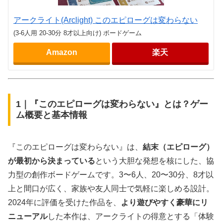
アークライト(Arclight) このエピローグは変わらない
(3-6人用 20-30分 8才以上向け) ボードゲーム
Amazon
楽天
1｜『このエピローグは変わらない』とは？ゲー
ム概要と基本情報
『このエピローグは変わらない』は、
結末（エピローグ）
が最初から決まっている
という大胆な発想を核にした、協
力型の創作ボードゲームです。3〜6人、20〜30分、8才以
上と間口が広く、家族や友人同士で気軽に楽しめる設計。
2024年に評価を受けた作品を、
より遊びやすく豪華にリ
ニューアル
した本作は、アークライトの得意とする「体験