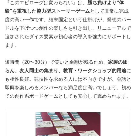
『このエピローグは変わらない』は、
勝ち負けより“体
験”を重視した協力型ストーリーゲーム
として非常に完成
度の高い一作です。結末固定という仕掛けが、発想のハー
ドルを下げつつ創作の楽しさを引き出し、リニューアルで
追加されたダイス要素が初心者の導入を強力にサポートし
ます。
短時間（20〜30分）で笑いと余韻が残るため、
家族の団
らん、友人同士の集まり、教育・ワークショップ的用途
に
も相性良好。競技性を求める人には不向きですが、会話と
即興を楽しめるメンバーなら満足度は高いでしょう。初め
ての創作系ボードゲームとしても安心して薦められます。